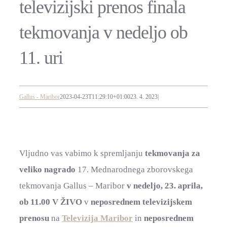
televizijski prenos finala
tekmovanja v nedeljo ob
11. uri
Gallus - Maribor
2023-04-23T11:29:10+01:00
23. 4. 2023
|
Vljudno vas vabimo k spremljanju
tekmovanja za
veliko nagrado
17. Mednarodnega zborovskega
tekmovanja Gallus – Maribor
v nedeljo, 23. aprila,
ob 11.00 V ŽIVO
v
neposrednem televizijskem
prenosu
na
Televizija Maribor
in
neposrednem