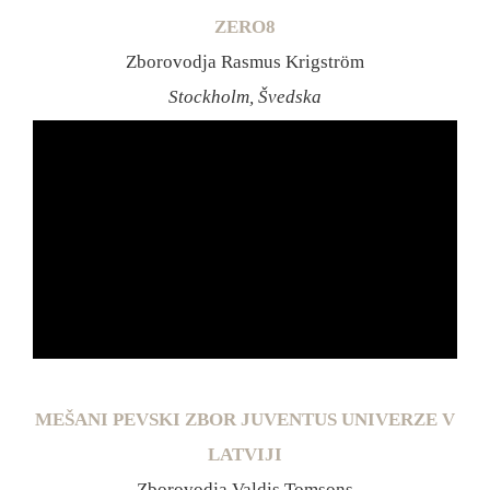
ZERO8
Zborovodja Rasmus Krigström
Stockholm, Švedska
MEŠANI PEVSKI ZBOR JUVENTUS UNIVERZE V
LATVIJI
Zborovodja Valdis Tomsons