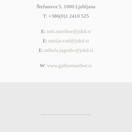
Štefanova 5, 1000 Ljubljana
T: +386(0)1 2410 525
E:
info.maribor@jskd.si
E:
matija.varl@jskd.si
E:
mihela.jagodic@jskd.si
W:
www.gallusmaribor.si