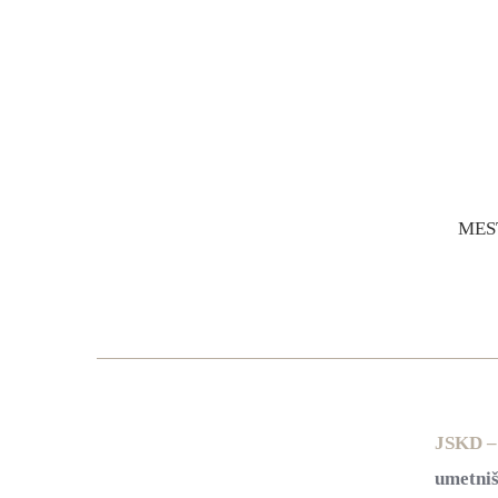
MES
JSKD – 
umetniš