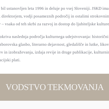
 bil ustanovljen leta 1996 in deluje po vsej Sloveniji. JSKD ima
z direktorjem, vodji posameznih področij in ostalimi strokovnim
 – vsaka od teh skrbi za razvoj in dostop do ljubiteljske kultur
okriva naslednja področja kulturnega udejstvovanja: historični 
zborovska glasbo, literarno dejavnost, gledališče in lutke, liko
tev in izobraževanja, izdaja revije in druge publikacije, kultu
cijski plati.
VODSTVO TEKMOVANJA