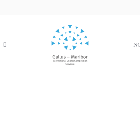
V
N
Organizatorji