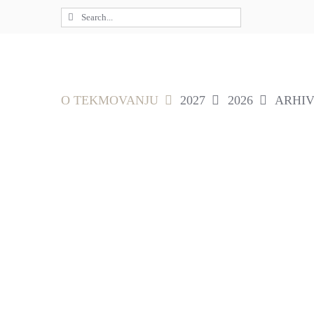
Skip
Search
to
for:
content
O TEKMOVANJU
2027
2026
ARHI