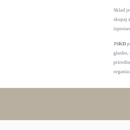
Sklad je
skupaj 
izpostav
JSKD
p
glasbo, 
priredi
organiza