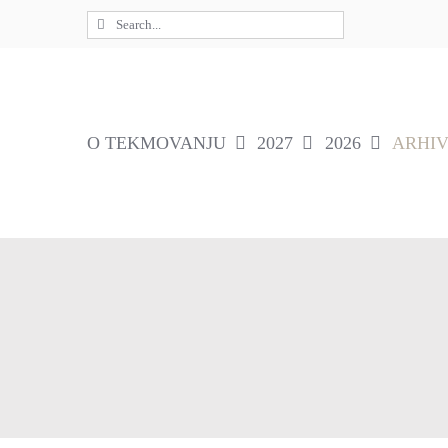
Skip
Search
to
for:
content
O TEKMOVANJU
2027
2026
ARHI