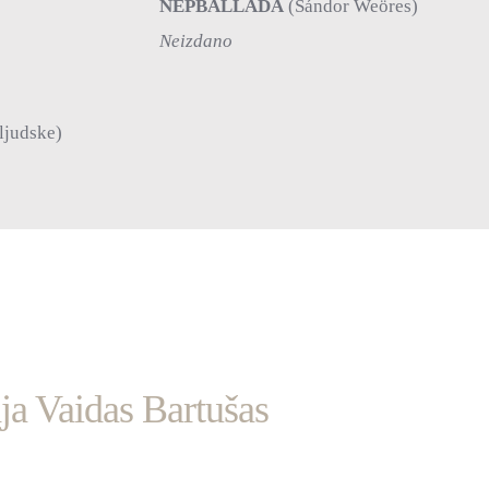
NÉPBALLADA
(Sándor Weöres)
Neizdano
ljudske)
ja Vaidas Bartušas