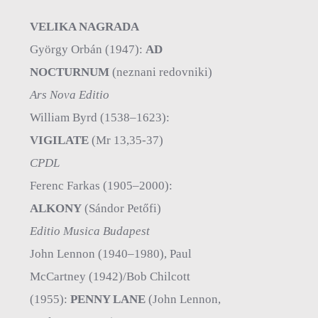
VELIKA NAGRADA
György Orbán (1947):
AD
NOCTURNUM
(neznani redovniki)
Ars Nova Editio
William Byrd (1538–1623):
VIGILATE
(Mr 13,35-37)
CPDL
Ferenc Farkas (1905–2000):
ALKONY
(Sándor Petőfi)
Editio Musica Budapest
John Lennon (1940–1980), Paul
McCartney (1942)/Bob Chilcott
(1955):
PENNY LANE
(John Lennon,