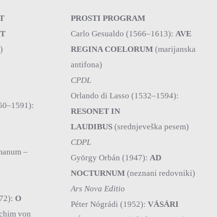
RT
PROSTI PROGRAM
T
Carlo Gesualdo (1566–1613):
AVE
)
REGINA COELORUM
(marijanska
antifona)
CPDL
Orlando di Lasso (1532–1594):
550–1591):
RESONET IN
LAUDIBUS
(srednjeveška pesem)
CDPL
manum –
György Orbán (1947):
AD
NOCTURNUM
(neznani redovniki)
Ars Nova Editio
72):
O
Péter Nógrádi (1952):
VÁSÁRI
Achim von