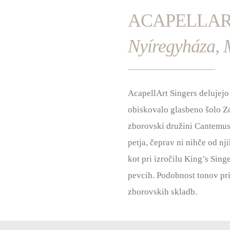
ACAPELLAR
Nyíregyháza,
AcapellArt Singers delujej
obiskovalo glasbeno šolo Z
zborovski družini Cantemus.
petja, čeprav ni nihče od n
kot pri izročilu King’s Sing
pevcih. Podobnost tonov pri
zborovskih skladb.