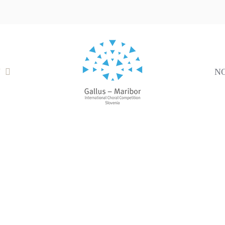
V
N
Zbori in sporedi 2019