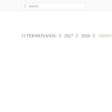
Skip
Search
to
for:
content
O TEKMOVANJU
2027
2026
ARHI