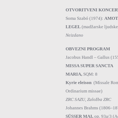
OTVORITVENI KONCE
Soma Szabó (1974):
AMOT
LEGEL
(madžarske ljudske
Neizdano
OBVEZNI PROGRAM
Jacobus Handl – Gallus (1
MISSA SUPER SANCTA
MARIA,
SQM: 8
Kyrie eleison
(Missale Ro
Ordinarium missae)
ZRC SAZU, Založba ZRC
Johannes Brahms (1806–18
SÜSSER MAI,
op. 93a/3 (