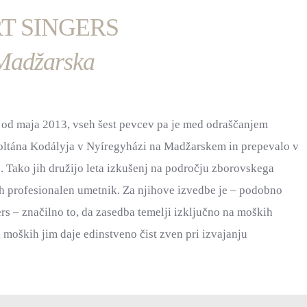
T SINGERS
 Madžarska
o od maja 2013, vseh šest pevcev pa je med odraščanjem
oltána Kodályja v Nyíregyházi na Madžarskem in prepevalo v
 Tako jih družijo leta izkušenj na področju zborovskega
jih profesionalen umetnik. Za njihove izvedbe je – podobno
ers – značilno to, da zasedba temelji izključno na moških
 moških jim daje edinstveno čist zven pri izvajanju