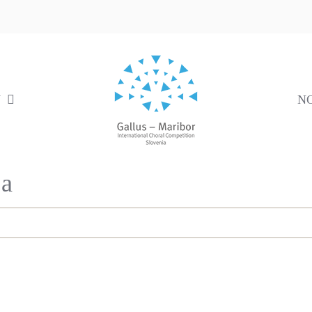
V
N
ja