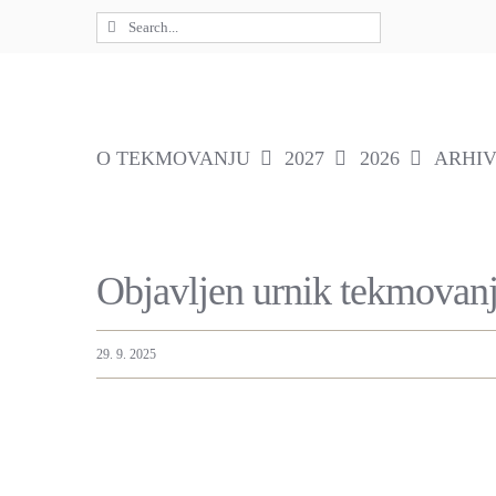
Skip
Search
to
for:
content
O TEKMOVANJU
2027
2026
ARHI
Objavljen urnik tekmovan
29. 9. 2025