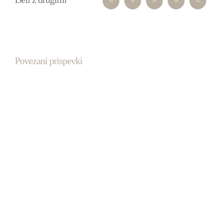
Facebook
Twitter
LinkedIn
WhatsApp
Pinteres
Povezani prispevki