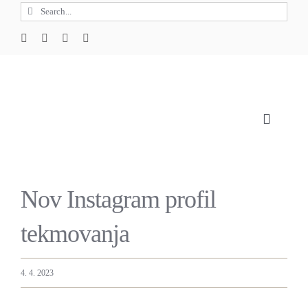
Skip
Search
to
for:
content
Toggle
Navigat
O 
Nov Instagram profil
tekmovanja
4. 4. 2023