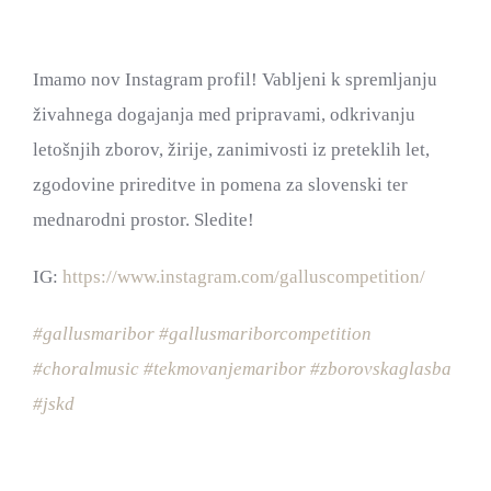
Imamo nov Instagram profil! Vabljeni k spremljanju
F
živahnega dogajanja med pripravami, odkrivanju
letošnjih zborov, žirije, zanimivosti iz preteklih let,
zgodovine prireditve in pomena za slovenski ter
mednarodni prostor. Sledite!
IG:
https://www.instagram.com/galluscompetition/
#gallusmaribor
#gallusmariborcompetition
#choralmusic
#tekmovanjemaribor
#zborovskaglasba
#jskd