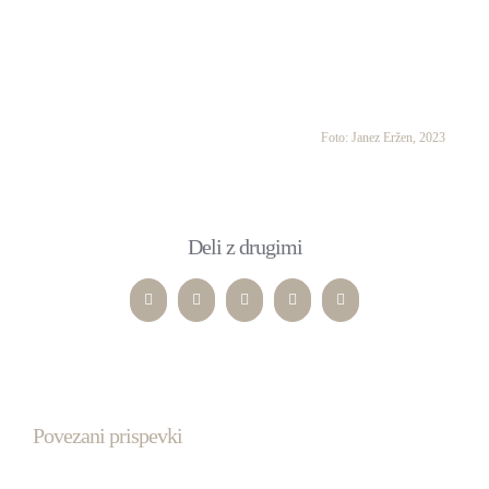
Foto: Janez Eržen, 2023
Deli z drugimi
Facebook
Twitter
LinkedIn
WhatsApp
Pinterest
Povezani prispevki