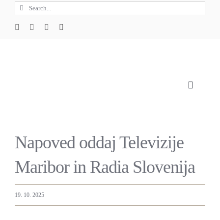
Skip
Search
to
for:
content
Toggle
Navigat
O 
Napoved oddaj Televizije
Maribor in Radia Slovenija
19. 10. 2025